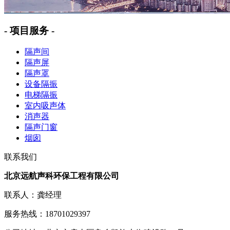
- 项目服务 -
隔声间
隔声屏
隔声罩
设备隔振
电梯隔振
室内吸声体
消声器
隔声门窗
烟囱
联系我们
北京远航声科环保工程有限公司
联系人：龚经理
服务热线：18701029397