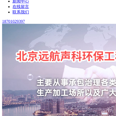
新闻中心
在线留言
联系我们
18701029397