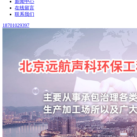
新闻中心
在线留言
联系我们
18701029397