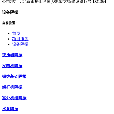
公司地址：北京市房山区良乡凯旋大街建设路18号-D21364
设备隔振
当前位置：
首页
项目服务
设备隔振
变压器隔振
发电机隔振
锅炉基础隔振
螺杆机隔振
室外机组隔振
水泵隔振